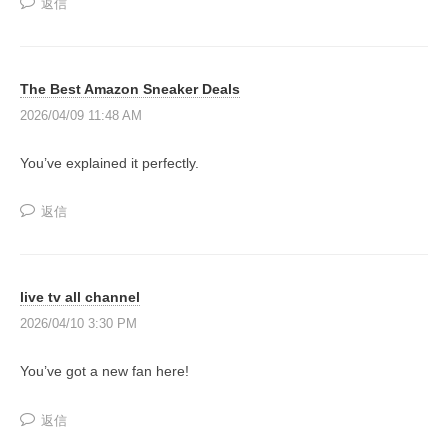
返信
一
緒
に
The Best Amazon Sneaker Deals
創
2026/04/09 11:48 AM
り
上
You’ve explained it perfectly.
げ
て
返信
い
く
日
live tv all channel
本
で
2026/04/10 3:30 PM
唯
You’ve got a new fan here!
一
の
返信
『
共