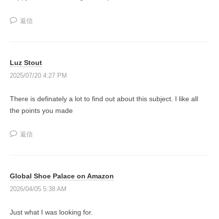
の
ル
で
投
返信
稼
資
げ
総
る
合
よ
Luz Stout
う
ス
2025/07/20 4:27 PM
に
ク
な
ー
There is definately a lot to find out about this subject. I like all
る
the points you made
ル
為
の
返信
情
報
と
Global Shoe Palace on Amazon
し
2026/04/05 5:38 AM
く
み
Just what I was looking for.
を