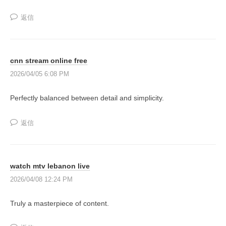
共
返信
有
す
る
cnn stream online free
“
理
2026/04/05 6:08 PM
想
Perfectly balanced between detail and simplicity.
の
学
返信
び
場
”
を
watch mtv lebanon live
メ
2026/04/08 12:24 PM
ン
バ
Truly a masterpiece of content.
ー
と