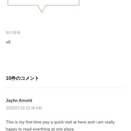
e
グ
る
ラ
l
人
マ
｜
生
ー
プ
を
が
前の投稿
〜
ロ
作
v6
グ
っ
T
投
ラ
た
h
稿
日
マ
e
ナ
本
ー
G
初
ビ
が
10件のコメント
a
の
ゲ
作
v
投
ー
っ
e
資
シ
た
l
Jaylin Arnold
総
ョ
は
合
日
2025/07/19 10:36 AM
、
ン
ス
本
投
ク
This is my first time pay a quick visit at here and i am really
初
ー
資
happy to read everthing at one place