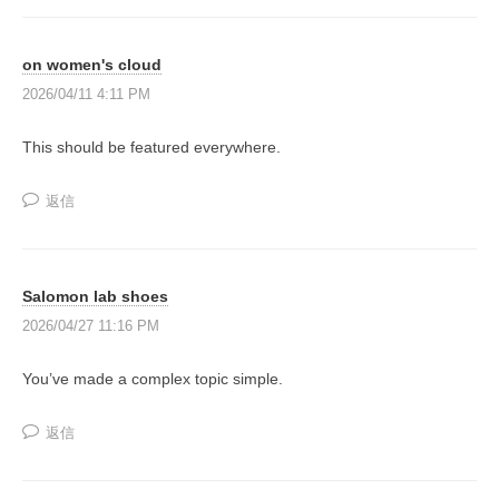
同
成
on women's cloud
長
2026/04/11 4:11 PM
型
の
This should be featured everywhere.
投
資
返信
ス
ク
ー
Salomon lab shoes
ル
2026/04/27 11:16 PM
』
で
You’ve made a complex topic simple.
す
。
返信