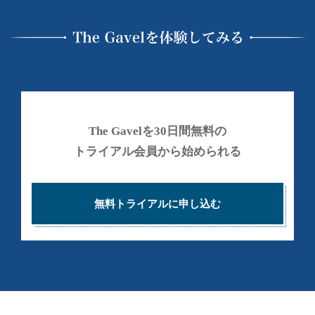
の
ブ
ル
で
投
稼
資
げ
総
る
合
よ
う
ス
に
ク
The Gavelを30日間無料の
な
ー
トライアル会員から始められる
る
ル
為
の
無料トライアルに申し込む
情
報
と
し
く
み
を