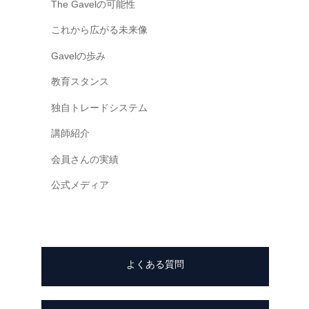
The Gavelの可能性
一
これから広がる未来像
緒
に
Gavelの歩み
創
教育スタンス
り
上
独自トレードシステム
げ
講師紹介
て
い
会員さんの実績
く
公式メディア
日
本
で
唯
一
よくある質問
の
『
共