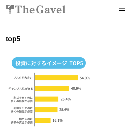
投
ュ
コ
資
ー
メ
ン
総
ニ
投
〜
テ
ュ
合
ー
資
自
ン
ス
分
総
ツ
ク
top5
の
ー
合
へ
力
ル
ス
ス
で
T
ク
キ
資
h
ッ
ー
産
e
プ
ル
を
G
T
a
自
v
h
由
e
に
e
l
生
G
｜
み
a
プ
出
v
ロ
せ