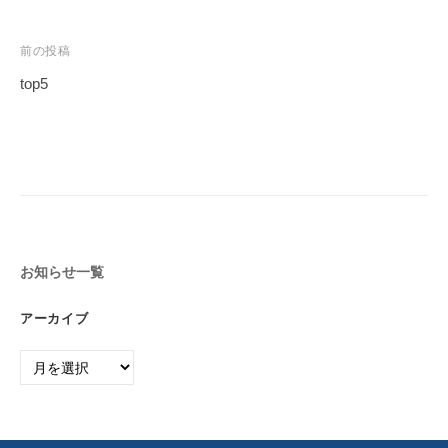
e
グ
る
ラ
l
人
前の投稿
マ
｜
生
ー
top5
プ
を
が
投
〜
ロ
作
稿
グ
っ
ナ
T
ラ
た
h
ビ
日
マ
e
ゲ
本
ー
G
ー
初
が
a
お知らせ一覧
の
シ
作
v
投
ョ
っ
e
アーカイブ
資
ン
た
l
総
ア
は
合
日
ー
、
ス
本
カ
投
ク
初
イ
ー
資