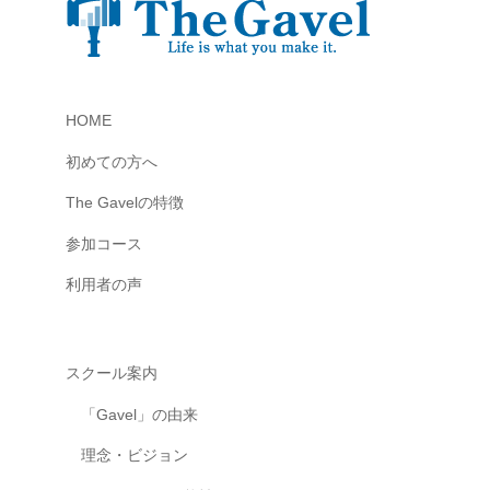
共
有
す
る
HOME
“
理
初めての方へ
想
The Gavelの特徴
の
学
参加コース
び
利用者の声
場
”
を
スクール案内
メ
ン
「Gavel」の由来
バ
理念・ビジョン
ー
と