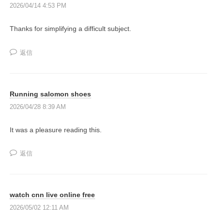
2026/04/14 4:53 PM
s
一
w
緒
Thanks for simplifying a difficult subject.
i
に
l
創
返信
l
り
上
t
げ
h
Running salomon shoes
て
r
2026/04/28 8:39 AM
い
o
く
w
It was a pleasure reading this.
日
a
本
n
返信
で
E
唯
r
一
r
の
watch cnn live online free
o
『
2026/05/02 12:11 AM
r
共