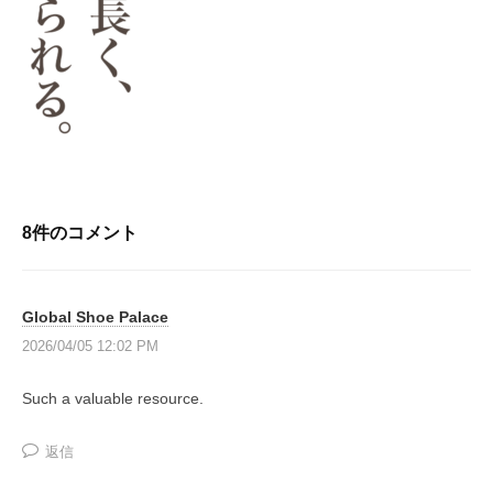
e
W
グ
る
ラ
l
a
人
マ
r
｜
生
ー
n
プ
を
が
i
〜
ロ
作
n
グ
っ
T
g
ラ
た
h
:
日
マ
8件のコメント
e
U
本
ー
G
初
s
が
a
の
e
作
Global Shoe Palace
v
投
o
っ
2026/04/05 12:02 PM
e
資
f
た
l
総
u
Such a valuable resource.
は
合
日
n
、
ス
本
返信
d
投
ク
初
e
ー
資