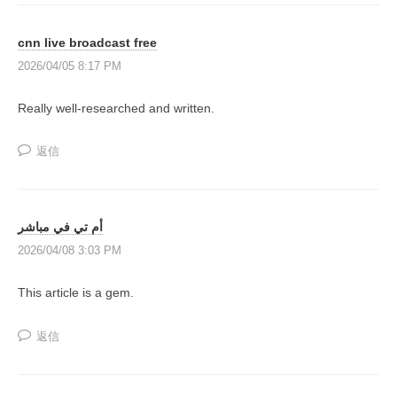
の
ル
f
で
投
稼
i
cnn live broadcast free
資
げ
n
2026/04/05 8:17 PM
総
る
e
合
よ
Really well-researched and written.
d
う
ス
c
に
返信
ク
o
な
ー
n
る
ル
s
為
أم تي في مباشر
t
の
2026/04/08 3:03 PM
a
情
n
報
This article is a gem.
t
と
し
p
返信
く
h
み
p
を