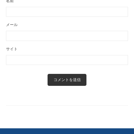
名前
o
f
P
メール
H
P
)
サイト
i
n
/
h
o
m
e
/
c
2
0