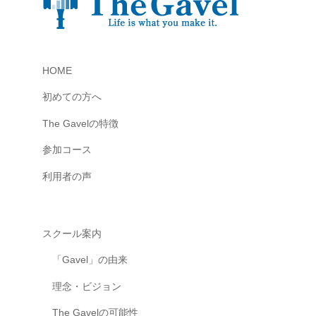
l
/
t
h
HOME
e
-
初めての方へ
g
The Gavelの特徴
a
参加コース
v
e
利用者の声
l
.
p
スクール案内
r
「Gavel」の由来
o
理念・ビジョン
/
w
The Gavelの可能性