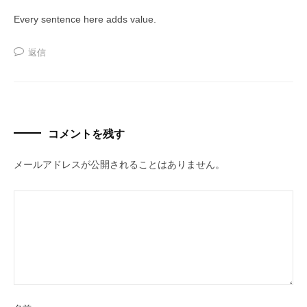
i
同
Every sentence here adds value.
成
n
長
返信
a
型
f
の
u
投
t
資
u
コメントを残す
ス
r
ク
e
メールアドレスが公開されることはありません。
ー
v
ル
e
』
r
で
s
す
。
i
o
n