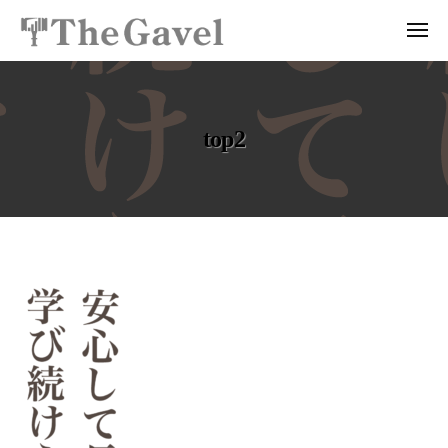
投
ュ
コ
資
ー
メ
ン
総
ニ
投
〜
テ
ュ
合
ー
資
自
ン
ス
分
総
ツ
ク
top2
の
ー
合
へ
力
ル
ス
ス
で
T
ク
キ
資
h
ッ
ー
産
e
プ
ル
を
G
t
T
a
自
v
h
由
o
e
に
e
p
l
生
G
｜
み
2
a
プ
出
v
ロ
せ