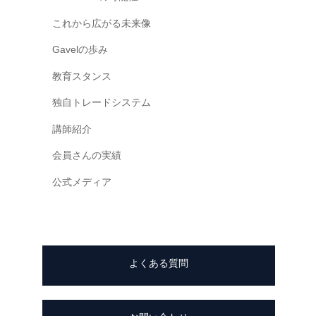
p
これから広がる未来像
-
c
Gavelの歩み
o
教育スタンス
n
独自トレードシステム
t
e
講師紹介
n
会員さんの実績
t
/
公式メディア
t
h
e
m
よくある質問
e
s
/