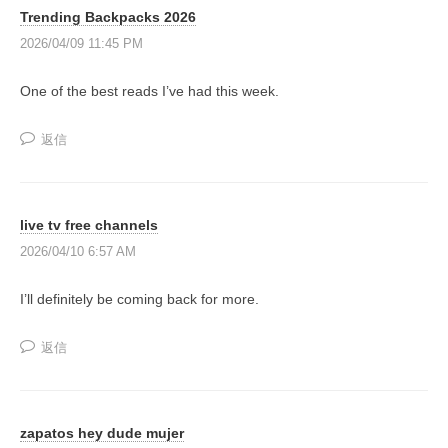
-
Trending Backpacks 2026
共
a
2026/04/09 11:45 PM
有
s
す
s
One of the best reads I’ve had this week.
る
u
“
m
返信
理
e
想
d
の
'
学
live tv free channels
p
び
2026/04/10 6:57 AM
場
h
”
p
I’ll definitely be coming back for more.
を
'
メ
返信
(
ン
t
バ
h
ー
zapatos hey dude mujer
i
と