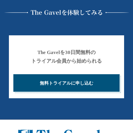
5
2
6
6
3
/
The Gavelを30日間無料の
p
トライアル会員から始められる
u
b
l
無料トライアルに申し込む
i
c
_
h
t
m