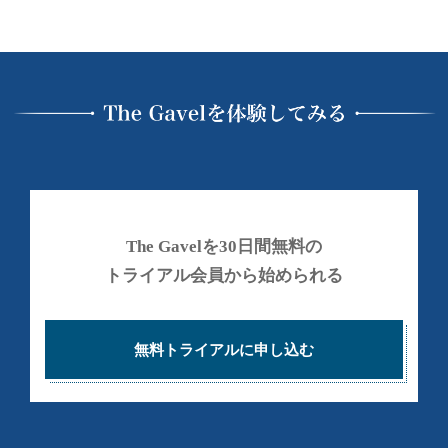
の
ル
で
カ
投
稼
イ
資
げ
ブ
総
る
合
よ
う
ス
に
ク
な
ー
る
ル
為
The Gavelを30日間無料の
の
トライアル会員から始められる
情
報
と
無料トライアルに申し込む
し
く
み
を