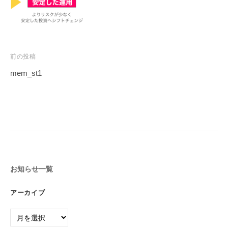
e
グ
る
ラ
l
人
マ
｜
生
ー
プ
を
が
前の投稿
〜
ロ
作
mem_st1
グ
っ
T
投
ラ
た
h
稿
日
マ
e
ナ
本
ー
G
初
ビ
が
a
の
ゲ
作
v
投
ー
っ
e
資
お知らせ一覧
シ
た
l
総
ョ
は
合
日
アーカイブ
、
ン
ス
本
投
ク
ア
初
ー
資
ー