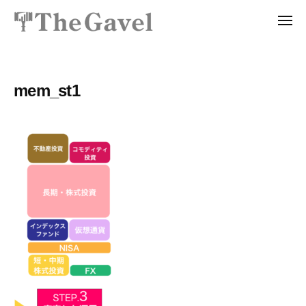
投
ュ
コ
資
ー
メ
ン
総
ニ
投
〜
テ
ュ
合
ー
資
自
ン
ス
分
総
ツ
ク
mem_st1
の
ー
合
へ
力
ル
ス
ス
で
T
ク
キ
資
h
ッ
ー
産
e
プ
ル
を
G
T
a
自
v
h
由
e
に
e
l
生
G
｜
み
a
プ
出
v
ロ
せ