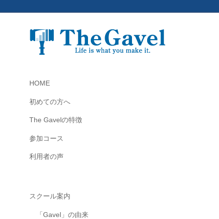
共
有
す
る
“
理
想
HOME
の
初めての方へ
学
び
The Gavelの特徴
場
参加コース
”
を
利用者の声
メ
ン
バ
スクール案内
ー
「Gavel」の由来
と