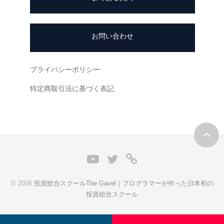
同
成
お問い合わせ
長
型
の
プライバシーポリシー
投
資
特定商取引法に基づく表記
ス
ク
ー
ル
』
Y
T
L
で
o
w
I
す
© 2026
投資総合スクールThe Gavel｜プログラマーが作った日本初の
。
u
i
N
投資総合スクール
T
t
E
u
t