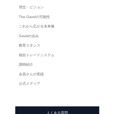
一
理念・ビジョン
緒
The Gavelの可能性
に
創
これから広がる未来像
り
Gavelの歩み
上
げ
教育スタンス
て
独自トレードシステム
い
く
講師紹介
日
会員さんの実績
本
で
公式メディア
唯
一
の
『
よくある質問
共