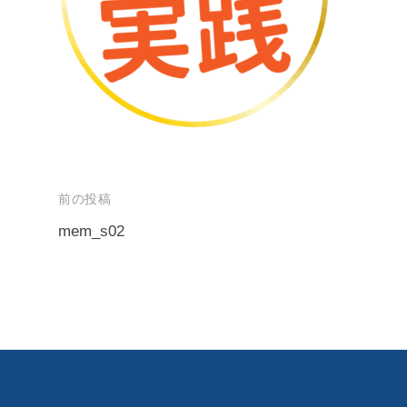
前の投稿
mem_s02
投
稿
ナ
ビ
ゲ