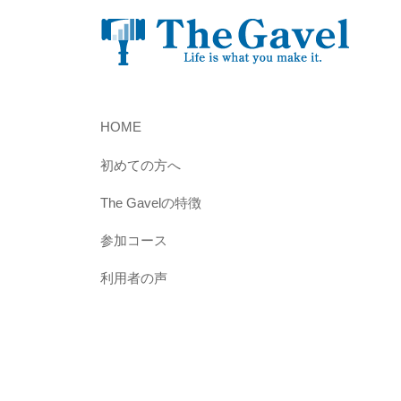
為
ル
の
情
報
と
HOME
し
初めての方へ
く
み
The Gavelの特徴
を
参加コース
共
有
利用者の声
す
る
“
理