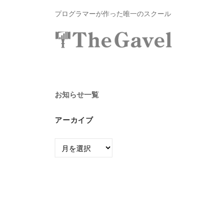
資
コ
プログラマーが作った唯一のスクール
総
ン
合
テ
ス
投
〜
ン
ク
自
資
ツ
ー
分
へ
総
ル
お知らせ一覧
の
ス
合
T
力
キ
ス
アーカイブ
h
で
ッ
e
ク
資
ア
プ
G
ー
産
ー
a
ル
を
カ
v
T
自
イ
e
ブ
由
h
l
に
e
｜