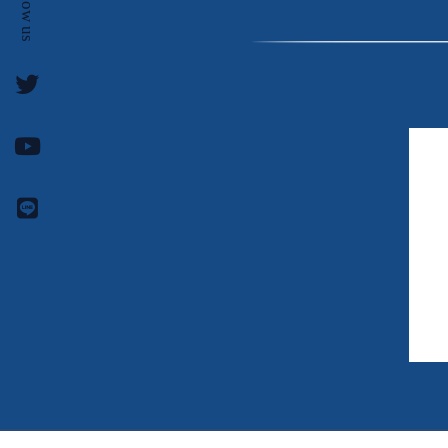
follow us
v
作
総
e
っ
合
l
た
ス
は
日
ク
、
ー
本
投
ル
初
資
で
の
稼
投
げ
資
る
総
よ
合
う
ス
に
ク
な
ー
る