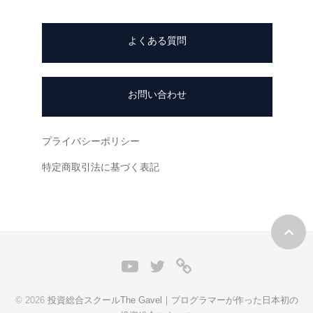
(
一
t
緒
よくある質問
h
に
i
創
s
り
お問い合わせ
上
w
げ
i
て
l
プライバシーポリシー
い
l
特定商取引法に基づく表記
く
t
日
h
本
r
で
o
唯
w
一
Y
T
L
a
の
o
w
I
n
『
© 2026
投資総合スクールThe Gavel｜プログラマーが作った日本初の
u
i
N
E
共