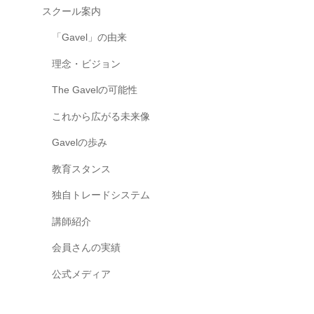
t
スクール案内
共
p
有
「Gavel」の由来
h
す
p
理念・ビジョン
る
-
“
The Gavelの可能性
a
理
s
これから広がる未来像
想
s
の
Gavelの歩み
u
学
教育スタンス
m
び
場
e
独自トレードシステム
”
d
講師紹介
を
'
メ
p
会員さんの実績
ン
h
公式メディア
バ
p
ー
'
と