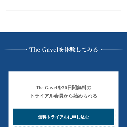
e
グ
p
る
ラ
l
人
x
マ
｜
生
ー
プ
を
が
W
〜
ロ
作
a
グ
っ
T
r
ラ
た
h
n
日
マ
e
i
本
ー
G
初
n
が
a
の
g
作
v
投
:
The Gavelを30日間無料の
っ
e
資
U
トライアル会員から始められる
た
l
総
s
は
合
日
e
、
ス
本
無料トライアルに申し込む
o
投
ク
初
f
ー
資