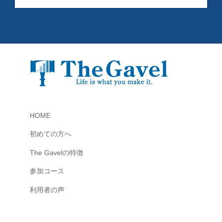
の
ル
u
で
投
稼
n
資
げ
d
総
る
e
合
よ
f
う
ス
i
に
ク
n
な
ー
e
る
ル
HOME
d
為
c
の
初めての方へ
o
情
The Gavelの特徴
n
報
s
と
参加コース
し
t
利用者の声
く
a
み
n
を