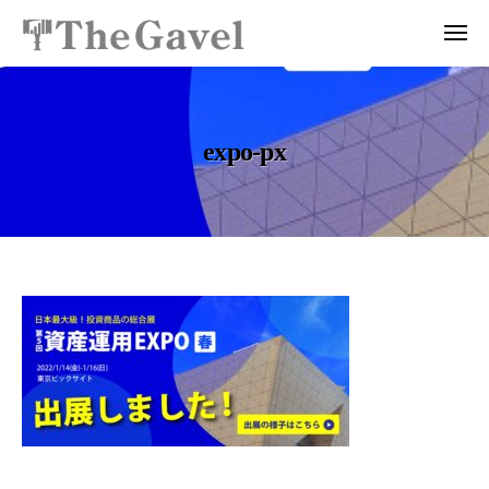
投
ュ
コ
資
ー
メ
ン
総
ニ
投
〜
テ
ュ
合
ー
資
自
ン
ス
分
総
ツ
ク
expo-px
の
ー
合
へ
力
ル
ス
ス
で
T
ク
キ
資
h
ッ
ー
産
e
プ
ル
を
G
e
T
a
自
v
h
由
x
e
に
e
p
l
生
G
｜
み
o
a
プ
出
v
-
ロ
せ