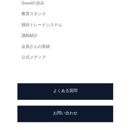
Gavelの歩み
一
緒
教育スタンス
に
独自トレードシステム
創
り
講師紹介
上
会員さんの実績
げ
て
公式メディア
い
く
日
本
よくある質問
で
唯
一
お問い合わせ
の
『
共