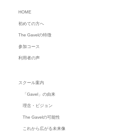
共
HOME
有
す
初めての方へ
る
The Gavelの特徴
“
理
参加コース
想
利用者の声
の
学
び
場
スクール案内
”
「Gavel」の由来
を
メ
理念・ビジョン
ン
The Gavelの可能性
バ
ー
これから広がる未来像
と