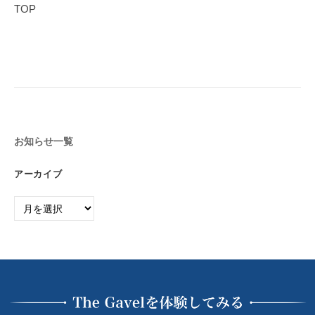
e
グ
TOP
る
ラ
l
投
人
マ
｜
稿
生
ー
プ
を
ナ
が
〜
ロ
ビ
作
グ
ゲ
っ
T
ラ
た
ー
h
日
マ
お知らせ一覧
シ
e
本
ー
ョ
G
アーカイブ
初
が
ン
a
の
作
ア
v
投
っ
ー
e
資
カ
た
l
総
イ
は
合
日
ブ
、
ス
本
投
ク
初
ー
資