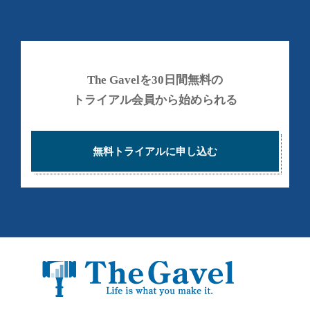
の
ル
で
投
稼
資
げ
総
る
The Gavelを30日間無料の
合
よ
トライアル会員から始められる
う
ス
に
ク
な
ー
無料トライアルに申し込む
る
ル
為
の
情
報
と
し
く
み
を