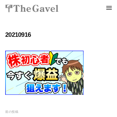
投
ュ
コ
資
ー
メ
ン
総
ニ
投
〜
テ
ュ
合
ー
資
自
ン
ス
分
総
ツ
ク
20210916
の
ー
合
へ
力
ル
ス
ス
で
T
ク
キ
資
h
ッ
ー
産
e
プ
ル
を
G
T
a
自
v
h
由
e
に
e
l
生
G
｜
み
a
プ
出
v
前の投稿
ロ
せ