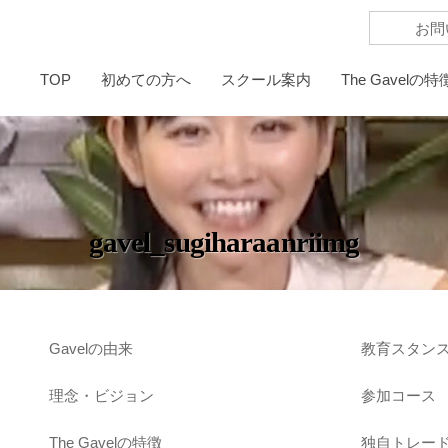
お問
TOP
初めての方へ
スクール案内
The Gavelの特
gavel_sugiharaanriimg
Gavelの由来
教育スタン
理念・ビジョン
参加コース
The Gavelの特徴
独自トレー