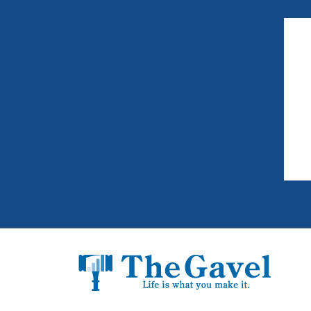
為
ル
の
情
報
と
し
く
み
を
共
有
す
る
“
理