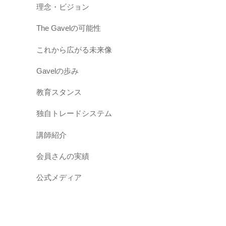
a
理念・ビジョン
r
The Gavelの可能性
n
i
これから広がる未来像
n
Gavelの歩み
g
:
教育スタンス
U
独自トレードシステム
s
講師紹介
e
o
会員さんの実績
f
公式メディア
u
n
d