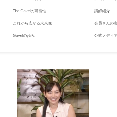
The Gavelの可能性
講師紹介
これから広がる未来像
会員さんの
Gavelの歩み
公式メディ
g
a
v
e