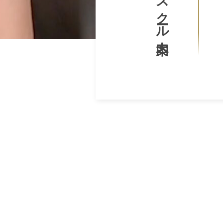
スクール案内
生
プ
G
み
ロ
a
出
グ
v
せ
ラ
e
る
マ
l
人
ー
生
が
｜
を
作
プ
〜
っ
ロ
た
グ
日
T
ラ
本
h
マ
初
e
の
ー
G
投
a
が
資