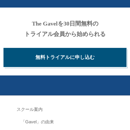
a
a
The Gavelを30日間無料の
n
トライアル会員から始められる
r
無料トライアルに申し込む
i
i
m
g
スクール案内
「Gavel」の由来
W