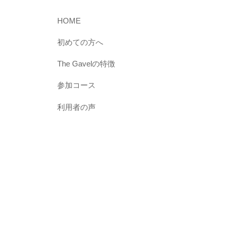
想
の
HOME
学
初めての方へ
び
場
The Gavelの特徴
”
参加コース
を
メ
利用者の声
ン
バ
ー
と
一
緒
に
創