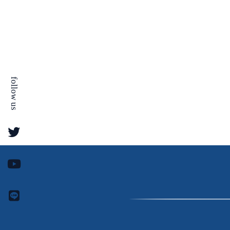
v
作
総
e
っ
合
l
た
ス
は
日
ク
、
ー
本
投
follow us
ル
初
資
で
の
稼
投
げ
資
る
総
よ
合
う
ス
に
ク
な
ー
る