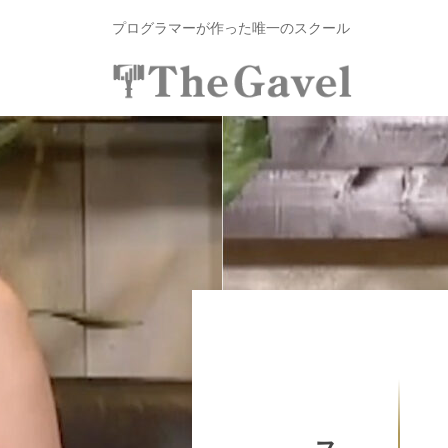
資
コ
プログラマーが作った唯一のスクール
総
ン
合
テ
ス
投
〜
ン
ク
自
資
ツ
ー
分
へ
総
ル
の
ス
合
T
力
キ
ス
h
で
ッ
e
ク
資
プ
G
ー
産
a
ル
を
v
T
自
e
由
h
l
に
e
｜