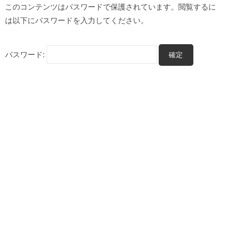
投
ュ
保
コ
このコンテンツはパスワードで保護されています。閲覧するに
資
ー
ン
は以下にパスワードを入力してください。
護
総
テ
合
中
ン
ス
パスワード:
:
ツ
ク
ー
へ
森
ル
ス
口
T
キ
h
さ
ッ
e
プ
ん
G
a
対
v
談
e
l
特
｜
典
プ
ロ