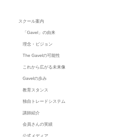
s
共
t
有
a
スクール案内
す
n
る
「Gavel」の由来
t
“
p
理念・ビジョン
理
h
想
The Gavelの可能性
p
の
-
これから広がる未来像
学
a
び
Gavelの歩み
場
s
教育スタンス
”
s
を
u
独自トレードシステム
メ
m
講師紹介
ン
e
バ
d
会員さんの実績
ー
'
公式メディア
と