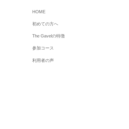
想
の
HOME
学
初めての方へ
び
場
The Gavelの特徴
”
参加コース
を
メ
利用者の声
ン
バ
ー
と
一
緒
に
創