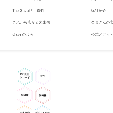
The Gavelの可能性
講師紹介
これから広がる未来像
会員さんの
Gavelの歩み
公式メディ
o
f
f
i