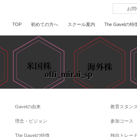
お問
TOP
初めての方へ
スクール案内
The Gavelの特
offi_mirai_sp
Gavelの由来
教育スタン
理念・ビジョン
参加コース
The Gavelの特徴
独自トレー