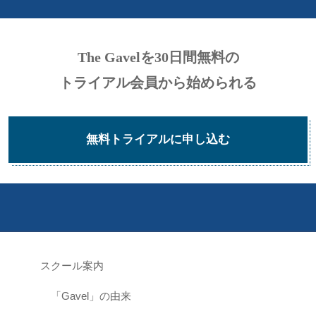
W
a
The Gavelを30日間無料の
r
トライアル会員から始められる
n
i
n
無料トライアルに申し込む
g
:
U
s
e
o
スクール案内
f
「Gavel」の由来
u