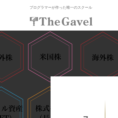
資
コ
プログラマーが作った唯一のスクール
総
ン
合
テ
ス
投
〜
ン
ク
自
資
ツ
ー
分
へ
総
ル
の
ス
合
T
力
キ
ス
h
で
ッ
e
ク
資
プ
G
ー
産
a
ル
を
v
T
自
e
由
h
l
に
e
｜