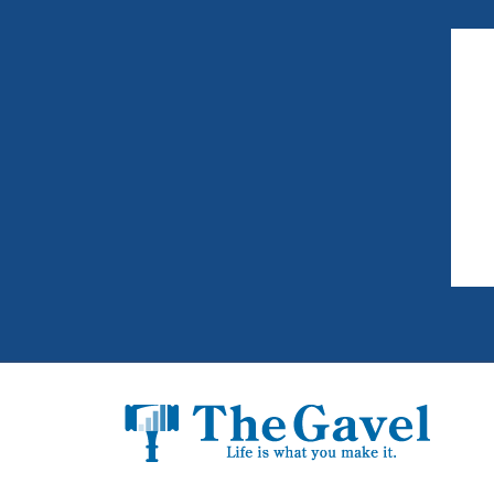
為
ル
の
情
報
と
し
く
み
を
共
有
す
る
“
理