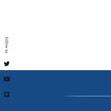
v
作
総
e
っ
合
l
た
ス
は
日
ク
、
ー
本
投
follow us
ル
初
資
で
の
稼
投
げ
資
る
総
よ
合
う
ス
に
ク
な
ー
る