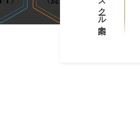
スクール案内
生
プ
G
み
ロ
a
出
グ
v
せ
ラ
e
る
マ
l
人
ー
生
が
｜
を
作
プ
〜
っ
ロ
た
グ
日
T
ラ
本
h
マ
初
e
の
ー
G
投
a
が
資