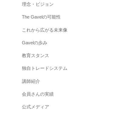
n
理念・ビジョン
d
The Gavelの可能性
e
これから広がる未来像
f
i
Gavelの歩み
n
教育スタンス
e
d
独自トレードシステム
c
講師紹介
o
n
会員さんの実績
s
公式メディア
t
a
n